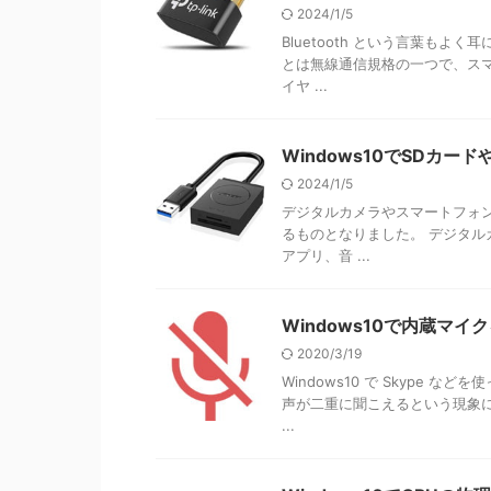
2024/1/5
Bluetooth という言葉もよ
とは無線通信規格の一つで、ス
イヤ ...
Windows10でSDカ
2024/1/5
デジタルカメラやスマートフォンで
るものとなりました。 デジタ
アプリ、音 ...
Windows10で内蔵マ
2020/3/19
Windows10 で Skype 
声が二重に聞こえるという現象
...