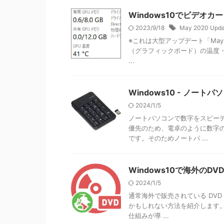
Windows10でビデオ
2023/9/18
May 2020 Upda
※これは大型アップデート「May 2
（グラフィックボード）の温度
...
Windows10 - ノ
2024/1/5
ノートパソコンで数字をスピー
優先のため、電卓のように数字
です。そのためノートパ ...
Windows10で海外の
2024/1/5
通常海外で販売されている DV
かもしれない方法を紹介します。 
仕組みが導 ...