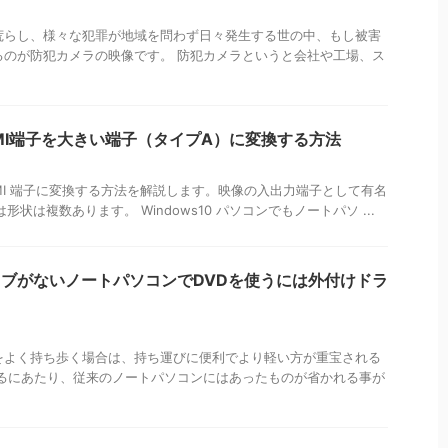
荒らし、様々な犯罪が地域を問わず日々発生する世の中、もし被害
るのが防犯カメラの映像です。 防犯カメラというと会社や工場、ス
HDMI端子を大きい端子（タイプA）に変換する方法
HDMI 端子に変換する方法を解説します。映像の入出力端子として有名
形状は複数あります。 Windows10 パソコンでもノートパソ ...
ドライブがないノートパソコンでDVDを使うには外付けドラ
をよく持ち歩く場合は、持ち運びに便利でより軽い方が重宝される
するにあたり、従来のノートパソコンにはあったものが省かれる事が