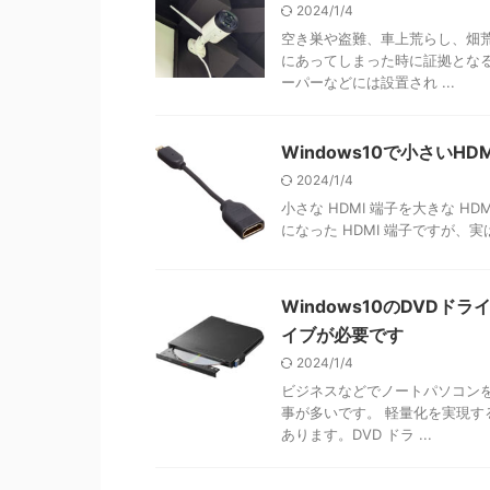
2024/1/4
空き巣や盗難、車上荒らし、畑
にあってしまった時に証拠とな
ーパーなどには設置され ...
Windows10で小さい
2024/1/4
小さな HDMI 端子を大きな 
になった HDMI 端子ですが、実は
Windows10のDVD
イブが必要です
2024/1/4
ビジネスなどでノートパソコン
事が多いです。 軽量化を実現
あります。DVD ドラ ...