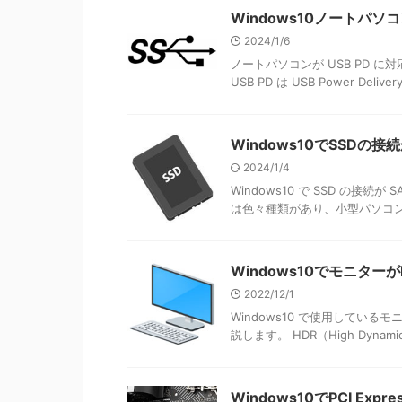
Windows10ノートパソ
2024/1/6
ノートパソコンが USB PD
USB PD は USB Power De
Windows10でSSDの
2024/1/4
Windows10 で SSD の接続
は色々種類があり、小型パソコンやノ
Windows10でモニタ
2022/12/1
Windows10 で使用してい
説します。 HDR（High Dyna
Windows10でPCI E