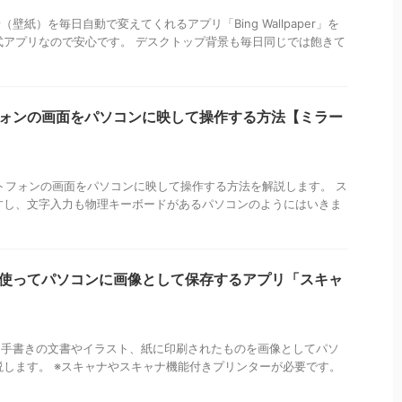
景（壁紙）を毎日自動で変えてくれるアプリ「Bing Wallpaper」を
式アプリなので安心です。 デスクトップ背景も毎日同じでは飽きて
トフォンの画面をパソコンに映して操作する方法【ミラー
id スマートフォンの画面をパソコンに映して操作する方法を解説します。 ス
すし、文字入力も物理キーボードがあるパソコンのようにはいきま
ナを使ってパソコンに画像として保存するアプリ「スキャ
使って手書きの文書やイラスト、紙に印刷されたものを画像としてパソ
します。 ※スキャナやスキャナ機能付きプリンターが必要です。