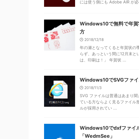
には使う側にも Adobe AIR が
Windows10で無料で
方
2018/12/18
年の瀬となってくると年賀状の
らず、あっという間に12月末と
は、印刷は！」 年賀状 ...
Windows10でSVG
2018/11/3
SVG ファイルは普通はあまり
ている方ならよく見るファイル形
ルが採用されてい ...
Windows10でdxf
「WedmSee」