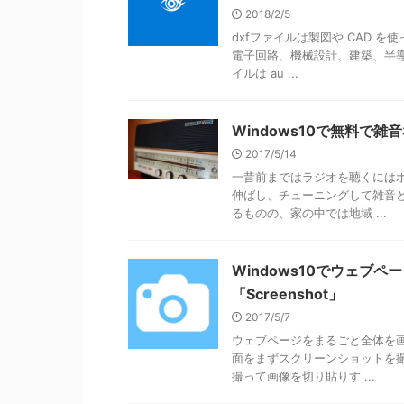
2018/2/5
dxfファイルは製図や CAD
電子回路、機械設計、建築、半導
イルは au ...
Windows10で無料で
2017/5/14
一昔前まではラジオを聴くには
伸ばし、チューニングして雑音
るものの、家の中では地域 ...
Windows10でウェブ
「Screenshot」
2017/5/7
ウェブページをまるごと全体を
面をまずスクリーンショットを
撮って画像を切り貼りす ...