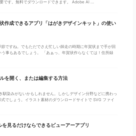
必要です。無料でダウンロードできます。 Adobe AI ...
年賀状作成できるアプリ「はがきデザインキット」の使い
季節ですね。でもただでさえ忙しい師走の時期に年賀状まで手が回
いう事もあるでしょう。 「あぁっ、年賀状作らなくては！住所録
ファイルを開く、または編集する方法
聞き馴染みがないかもしれません。しかしデザイン分野などに携わっ
式でしょう。イラスト素材のダウンロードサイトで SVG ファイ
ファイルを見るだけならできるビューアーアプリ