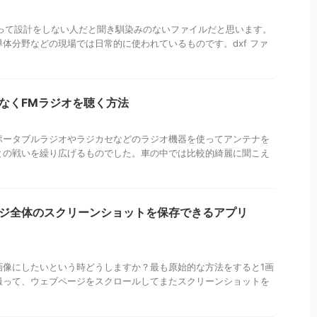
 を使って設計をしない人だと聞き馴染みのないファイルだと思います。
体分野などの現場では日常的に使われているものです。dxf ファ
雑音なくFMラジオを聴く方法
ポータブルラジオやラジカセなどのラジオ機器を使ってアンテナを
との戦いを繰り広げるものでした。車の中では比較的綺麗に聞こえ
ページ全体のスクリーンショットを保存できるアプリ
画像にしたいという時どうしますか？最も原始的な方法をすると1画
撮って、ウェブページをスクロールしてまたスクリーンショットを