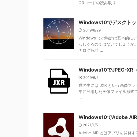
QRコードの読み取り
Windows10でデスク
2019/8/29
Windows での時計は基本
っしゃるのではないでしょうか。過
ナログ時計 ...
Windows10でJPEG
2019/6/5
世の中には JXR という画像ファイ
年に登場した画像ファイル形式で
...
Windows10でAdob
2021/1/5
Adobe AIR とはアプリを開