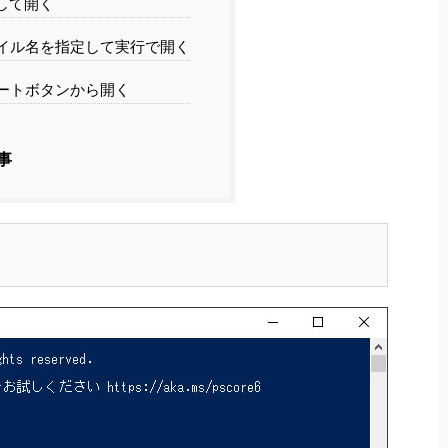
して開く
イル名を指定して実行で開く
ートボタンから開く
事