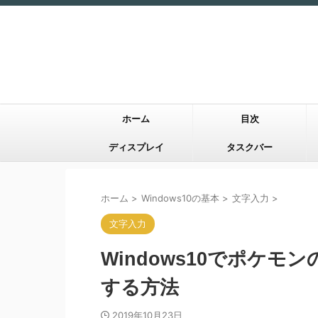
ホーム
目次
ディスプレイ
タスクバー
ホーム
>
Windows10の基本
>
文字入力
>
文字入力
Windows10でポケモ
する方法
2019年10月23日