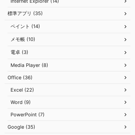
Internet Explorer (14)
標準アプリ (35)
ペイント (14)
メモ帳 (10)
電卓 (3)
Media Player (8)
Office (36)
Excel (22)
Word (9)
PowerPoint (7)
Google (35)