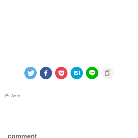
-
Word
comment