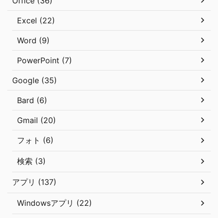
Office (36)
Excel (22)
Word (9)
PowerPoint (7)
Google (35)
Bard (6)
Gmail (20)
フォト (6)
検索 (3)
アプリ (137)
Windowsアプリ (22)